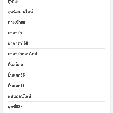
ดูหนัง
ดูหนังออนไลน์
ทางเข้าpg
บาคาร่า
บาคาร่า168
บาคาร่าออนไลน์
ปั่นสล็อต
ปั่นแตก66
ปั่นแตก77
พนันออนไลน์
พุซซี่888