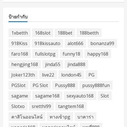
ป้ายกำกับ
1xbetth
168slot
188bet
188betth
918Kiss
918kissauto
alot666
bonanza99
faro168
fullslotpg
funny18
happy168
hengjing168
jinda55
jinda888
Joker123th
live22
london45
PG
PGSlot
PG Slot
Pussy888
pussy888fun
sagame
sagame168
sexyauto168
Slot
Slotxo
sretthi99
tangtem168
คาสิโนออนไลน์
ทางเข้าpg
บาคาร่า