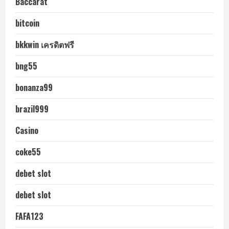
Baccarat
bitcoin
bkkwin เครดิตฟรี
bng55
bonanza99
brazil999
Casino
coke55
debet slot
debet slot
FAFA123