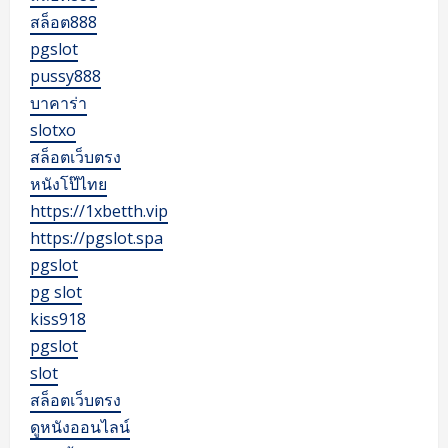
สล็อต888
pgslot
pussy888
บาคาร่า
slotxo
สล็อตเว็บตรง
หนังโป๊ไทย
https://1xbetth.vip
https://pgslot.spa
pgslot
pg slot
kiss918
pgslot
slot
สล็อตเว็บตรง
ดูหนังออนไลน์