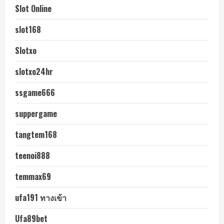
Slot Online
slot168
Slotxo
slotxo24hr
ssgame666
suppergame
tangtem168
teenoi888
temmax69
ufa191 ทางเข้า
Ufa89bet