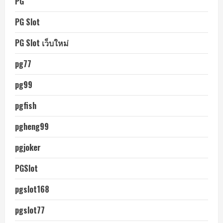
PG
PG Slot
PG Slot เว็บใหม่
pg77
pg99
pgfish
pgheng99
pgjoker
PGSlot
pgslot168
pgslot77