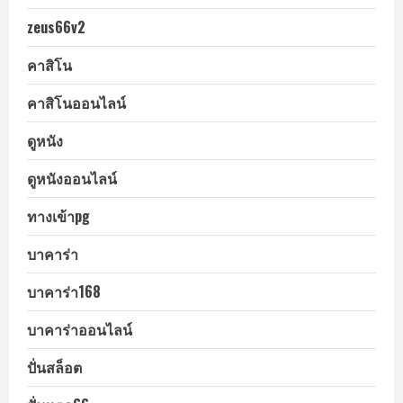
zeus66v2
คาสิโน
คาสิโนออนไลน์
ดูหนัง
ดูหนังออนไลน์
ทางเข้าpg
บาคาร่า
บาคาร่า168
บาคาร่าออนไลน์
ปั่นสล็อต