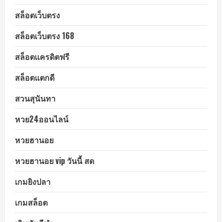
สล็อตเว็บตรง
สล็อตเว็บตรง 168
สล็อตเเครดิตฟรี
สล็อตแตกดี
สวนสุนันทา
หวย24ออนไลน์
หวยฮานอย
หวยฮานอย vip วันนี้ สด
เกมยิงปลา
เกมสล็อต