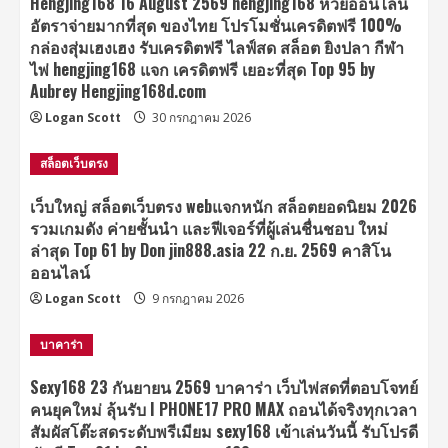
Hengjing168 16 August 2569 hengjing168 หวยออนไลน์
อัตราจ่ายมากที่สุด ของไทย โปรโมชั่นเครดิตฟรี 100%
กล่องสุ่มเฮงเฮง รับเครดิตฟรี ไลฟ์สด สล็อต ยิงปลา กีฬา
ไพ่ hengjing168 แจก เครดิตฟรี เยอะที่สุด Top 95 by
Aubrey Hengjing168d.com
Logan Scott
30 กรกฎาคม 2026
สล็อตเว็บตรง
เว็บใหญ่ สล็อตเว็บตรง webแจกหนัก สล็อตยอดนิยม 2026
รวมเกมดัง ค่ายชั้นนำ และฟีเจอร์ที่ผู้เล่นชื่นชอบ ใหม่
ล่าสุด Top 61 by Don jin888.asia 22 ก.ย. 2569 คาสิโน
ออนไลน์
Logan Scott
9 กรกฎาคม 2026
บาคาร่า
Sexy168 23 กันยายน 2569 บาคาร่า เว็บไพ่สดที่ตอบโจทย์
คนยุคใหม่ ลุ้นรับ I PHONE17 PRO MAX ถอนได้จริงทุกเวลา
สัมผัสโต๊ะสดระดับพรีเมียม sexy168 เข้าเล่นวันนี้ รับโปรดี