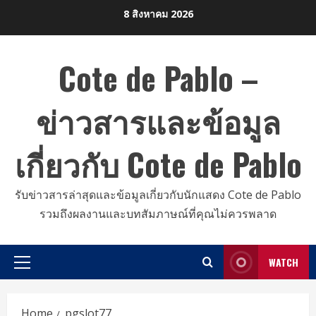
Skip
8 สิงหาคม 2026
to
content
Cote de Pablo –
ข่าวสารและข้อมูล
เกี่ยวกับ Cote de Pablo
รับข่าวสารล่าสุดและข้อมูลเกี่ยวกับนักแสดง Cote de Pablo
รวมถึงผลงานและบทสัมภาษณ์ที่คุณไม่ควรพลาด
WATCH
Primary
Menu
Home
pgslot77