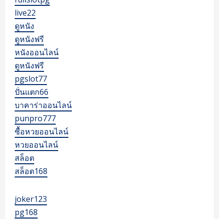
โน
ออนไลน์
live22
ดูหนัง
ดูหนังฟรี
หนังออนไลน์
ดูหนังฟรี
pgslot77
ปั่นแตก66
บาคาร่าออนไลน์
punpro777
ซื้อหวยออนไลน์
หวยออนไลน์
สล็อต
สล็อต168
joker123
pg168