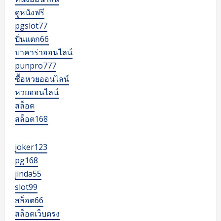
ดูหนังฟรี
pgslot77
ปั่นแตก66
บาคาร่าออนไลน์
punpro777
ซื้อหวยออนไลน์
หวยออนไลน์
สล็อต
สล็อต168
joker123
pg168
jinda55
slot99
สล็อต66
สล็อตเว็บตรง