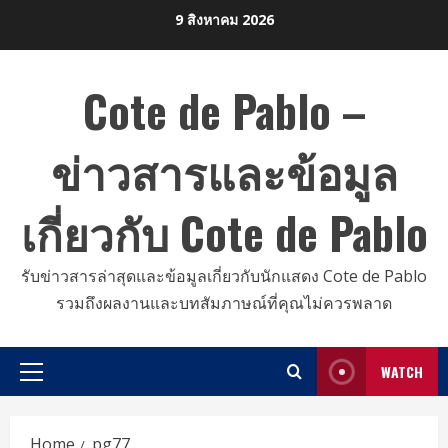
Skip
9 สิงหาคม 2026
to
content
Cote de Pablo –
ข่าวสารและข้อมูล
เกี่ยวกับ Cote de Pablo
รับข่าวสารล่าสุดและข้อมูลเกี่ยวกับนักแสดง Cote de Pablo
รวมถึงผลงานและบทสัมภาษณ์ที่คุณไม่ควรพลาด
WATCH
Primary
Menu
Home
pg77