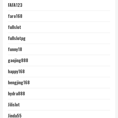
FAFA123
faro168
fullslot
fullslotpg
funny18
gaojing888
happy168
hengjing168
hydra888
Jilislot
Jinda55