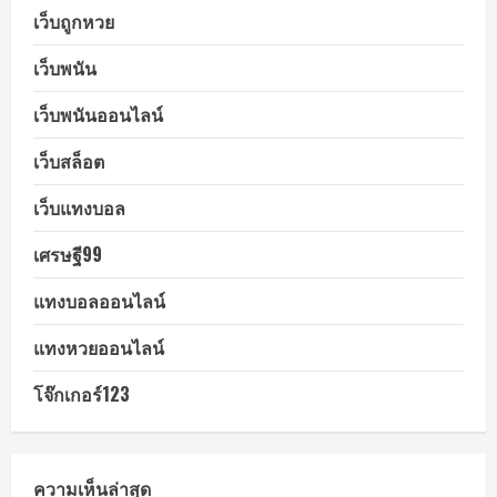
เว็บถูกหวย
เว็บพนัน
เว็บพนันออนไลน์
เว็บสล็อต
เว็บแทงบอล
เศรษฐี99
แทงบอลออนไลน์
แทงหวยออนไลน์
โจ๊กเกอร์123
ความเห็นล่าสุด