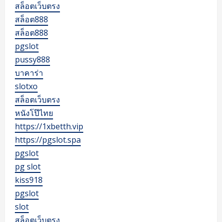
สล็อตเว็บตรง
สล็อต888
สล็อต888
pgslot
pussy888
บาคาร่า
slotxo
สล็อตเว็บตรง
หนังโป๊ไทย
https://1xbetth.vip
https://pgslot.spa
pgslot
pg slot
kiss918
pgslot
slot
สล็อตเว็บตรง