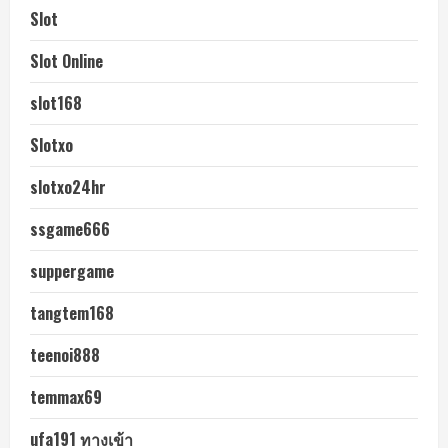
Slot
Slot Online
slot168
Slotxo
slotxo24hr
ssgame666
suppergame
tangtem168
teenoi888
temmax69
ufa191 ทางเข้า