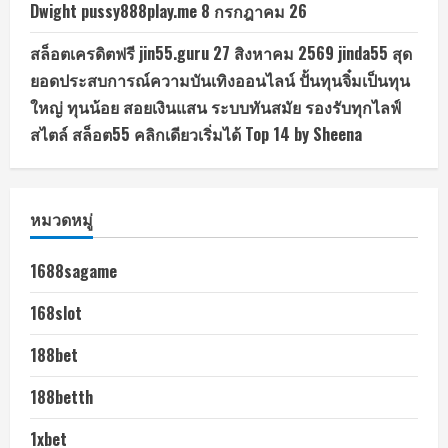
Dwight pussy888play.me 8 กรกฎาคม 26
สล็อตเครดิตฟรี jin55.guru 27 สิงหาคม 2569 jinda55 สุด
ยอดประสบการณ์ความบันเทิงออนไลน์ ปั้นทุนจิ๋มเป็นทุน
ใหญ่ ทุนน้อย สอยเงินแสน ระบบทันสมัย รองรับทุกไลฟ์
สไตล์ สล็อต55 คลิกเดียวเริ่มได้ Top 14 by Sheena
หมวดหมู่
1688sagame
168slot
188bet
188betth
1xbet