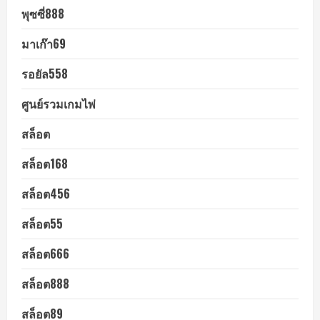
พุซซี่888
มาเก๊า69
รอยัล558
ศูนย์รวมเกมไพ่
สล็อต
สล็อต168
สล็อต456
สล็อต55
สล็อต666
สล็อต888
สล็อต89