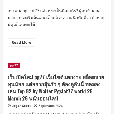
การเล่น pgslot77 แล้วหยุดเป็นคืออะไร? ผู้คนจำนวน
มากอาจจะเริ่มต้นเล่นสล็อตด้วยความนึกคิดที่ว่า ถ้าหาก
มีทุนก็เล่นต่อได้...
Read
Read More
more
about
คา
สิโน
pgslot77
เว็บ
pg77
สล็อต
อัน
ดับ
เว็บเปิดใหม่ pg77 เว็บไซต์แตกง่าย สล็อตสาย
ต้นๆ
ที่
ทุนน้อย แต่อยากลุ้นรัว ๆ ต้องดูอันนี้ ทดลอง
ครบ
ทั้ง
เล่น Top 82 by Walter Pgslot77.world 26
เกม
ดัง
March 26 พนันออนไลน์
โปร
แรง
Logan Scott
5 กุมภาพันธ์ 2026
และ
ฝาก
ถอน