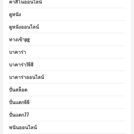
คาสิโนออนไลน์
ดูหนัง
ดูหนังออนไลน์
ทางเข้าpg
บาคาร่า
บาคาร่า168
บาคาร่าออนไลน์
ปั่นสล็อต
ปั่นแตก66
ปั่นแตก77
พนันออนไลน์