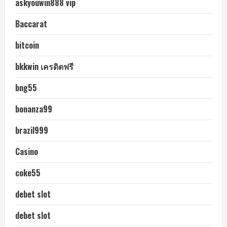
askyouwin888 vip
Baccarat
bitcoin
bkkwin เครดิตฟรี
bng55
bonanza99
brazil999
Casino
coke55
debet slot
debet slot