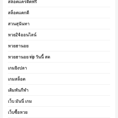
สล็อตเเครดิตฟรี
สล็อตแตกดี
สวนสุนันทา
หวย24ออนไลน์
หวยฮานอย
หวยฮานอย vip วันนี้ สด
เกมยิงปลา
เกมสล็อต
เดิมพันกีฬา
เว็บ มันนี่ เกม
เว็บซื้อหวย