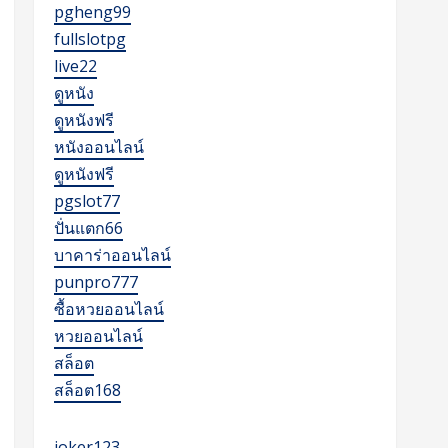
pgheng99
fullslotpg
live22
ดูหนัง
ดูหนังฟรี
หนังออนไลน์
ดูหนังฟรี
pgslot77
ปั่นแตก66
บาคาร่าออนไลน์
punpro777
ซื้อหวยออนไลน์
หวยออนไลน์
สล็อต
สล็อต168
joker123