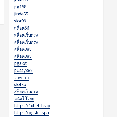
pg168
jinda55
slot99
สล็อต66
สล็อตเว็บตรง
สล็อตเว็บตรง
สล็อต888
สล็อต888
pgslot
pussy888
บาคาร่า
slotxo
สล็อตเว็บตรง
หนังโป๊ไทย
https://1xbetth.vip
https://pgslot.spa