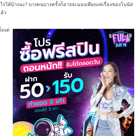
อะไรได้บ้างนะ? บางคนบางครั้งก็อาจจะมองเพียงแค่เรื่องของโบนัส
ล้ว
้งแต่