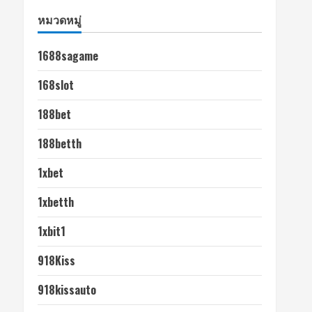
หมวดหมู่
1688sagame
168slot
188bet
188betth
1xbet
1xbetth
1xbit1
918Kiss
918kissauto