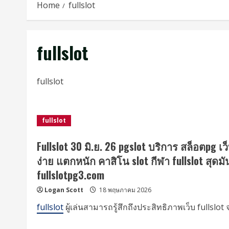
Home
fullslot
fullslot
fullslot
fullslot
Fullslot 30 มิ.ย. 26 pgslot บริการ สล็อตpg
ง่าย แตกหนัก คาสิโน slot กีฬา fullslot สุดม
fullslotpg3.com
Logan Scott
18 พฤษภาคม 2026
fullslot
ผู้เล่นสามารถรู้สึกถึงประสิทธิภาพเว็บ fullslot