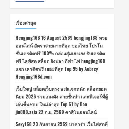
เรื่องล่าสุด
Hengjing168 16 August 2569 hengjing168 หวย
ออนไลน์ อัตราจ่ายมากที่สุด ของไทย โปรโม
ชั่นเครดิตฟรี 100% กล่องสุ่มเฮงเฮง รับเครดิต
ฟรี ไลฟ์สด สล็อต ยิงปลา กีฬา ไพ่ hengjing168
แจก เครดิตฟรี เยอะที่สุด Top 95 by Aubrey
Hengjing168d.com
เว็บใหญ่ สล็อตเว็บตรง webแจกหนัก สล็อตยอด
นิยม 2026 รวมเกมดัง ค่ายชั้นนำ และฟีเจอร์ที่ผู้
เล่นชื่นชอบ ใหม่ล่าสุด Top 61 by Don
jin888.asia 22 ก.ย. 2569 คาสิโนออนไลน์
Sexy168 23 กันยายน 2569 บาคาร่า เว็บไพ่สดที่