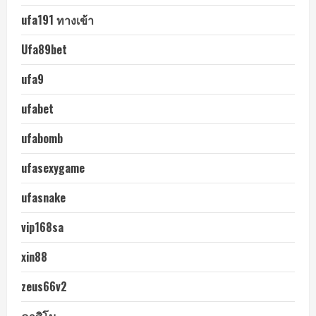
ufa191 ทางเข้า
Ufa89bet
ufa9
ufabet
ufabomb
ufasexygame
ufasnake
vip168sa
xin88
zeus66v2