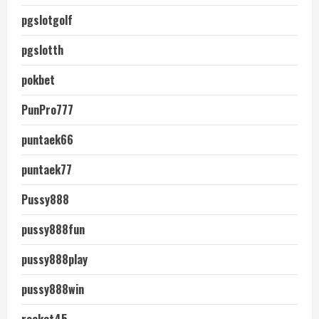
pgslotgolf
pgslotth
pokbet
PunPro777
puntaek66
puntaek77
Pussy888
pussy888fun
pussy888play
pussy888win