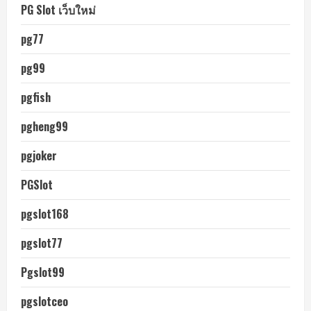
PG Slot เว็บใหม่
pg77
pg99
pgfish
pgheng99
pgjoker
PGSlot
pgslot168
pgslot77
Pgslot99
pgslotceo