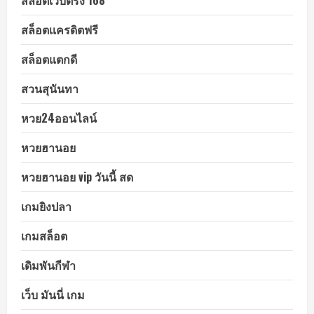
สล็อตเว็บตรง 168
สล็อตเเครดิตฟรี
สล็อตแตกดี
สวนสุนันทา
หวย24ออนไลน์
หวยฮานอย
หวยฮานอย vip วันนี้ สด
เกมยิงปลา
เกมสล็อต
เดิมพันกีฬา
เว็บ มันนี่ เกม