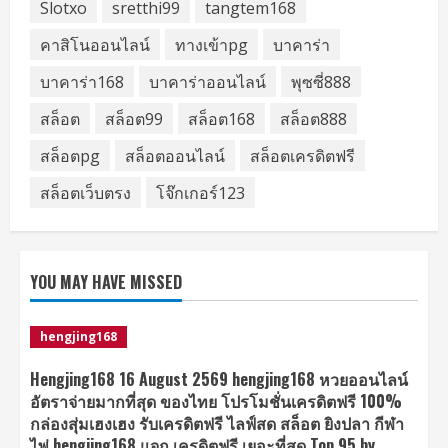
Slotxo
sretthi99
tangtem168
คาสิโนออนไลน์
ทางเข้าpg
บาคาร่า
บาคาร่า168
บาคาร่าออนไลน์
พุซซี่888
สล็อต
สล็อต99
สล็อต168
สล็อต888
สล็อตpg
สล็อตออนไลน์
สล็อตเครดิตฟรี
สล็อตเว็บตรง
โจ๊กเกอร์123
YOU MAY HAVE MISSED
hengjing168
Hengjing168 16 August 2569 hengjing168 หวยออนไลน์
อัตราจ่ายมากที่สุด ของไทย โปรโมชั่นเครดิตฟรี 100%
กล่องสุ่มเฮงเฮง รับเครดิตฟรี ไลฟ์สด สล็อต ยิงปลา กีฬา
ไพ่ hengjing168 แจก เครดิตฟรี เยอะที่สุด Top 95 by