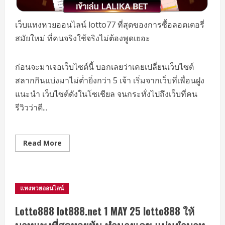
เว็บแทงหวยออนไลน์ lotto77 ที่สุดของการซื้อลอตเตอรี่
สมัยใหม่ ที่คนจริงใช้จริงไม่ต้องพูดเยอะ
ก่อนจะมาเจอเว็บไซต์นี้ บอกเลยว่าเคยเปลี่ยนเว็บไซต์
สลากกินแบ่งมาไม่ต่ำยิ่งกว่า 5 เจ้า เริ่มจากเว็บที่เพื่อนฝูง
แนะนำ เว็บไซต์ดังในโซเชียล จนกระทั่งไปถึงเว็บที่คน
รีวิวว่าดี...
Read
Read More
more
about
เว็บ
ซื้อ
หวย
แทง
แทงหวยออนไลน์
หวย
ยัง
ไง
Lotto888 lot888.net 1 MAY 25 lotto888 ให้
ให้
รู้