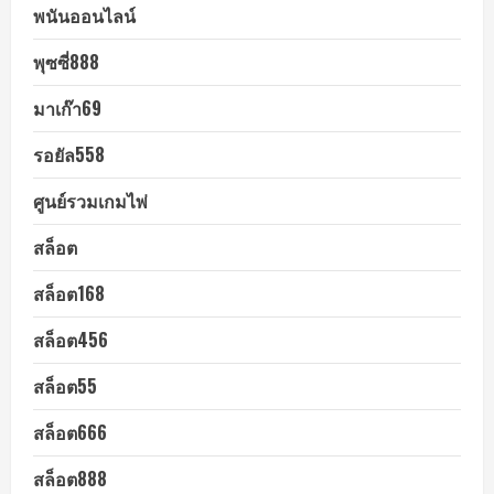
พนันออนไลน์
พุซซี่888
มาเก๊า69
รอยัล558
ศูนย์รวมเกมไพ่
สล็อต
สล็อต168
สล็อต456
สล็อต55
สล็อต666
สล็อต888