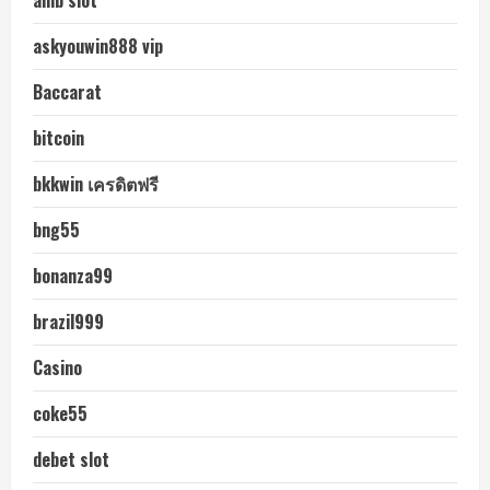
amb slot
askyouwin888 vip
Baccarat
bitcoin
bkkwin เครดิตฟรี
bng55
bonanza99
brazil999
Casino
coke55
debet slot