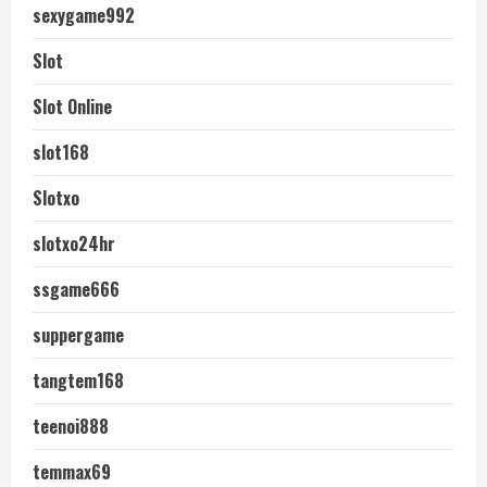
sexygame992
Slot
Slot Online
slot168
Slotxo
slotxo24hr
ssgame666
suppergame
tangtem168
teenoi888
temmax69