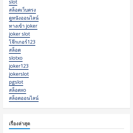
slot
สล็อตเว็บตรง
ดูหนังออนไลน์
ทางเข้า joker
joker slot
โจ๊กเกอร์123
สล็อต
slotxo
joker123
jokerslot
pgslot
สล็อตxo
สล็อตออนไลน์
เรื่องล่าสุด