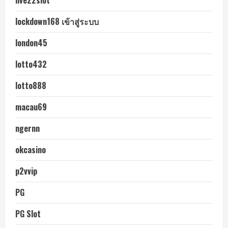
live22slot
lockdown168 เข้าสู่ระบบ
london45
lotto432
lotto888
macau69
ngernn
okcasino
p2vvip
PG
PG Slot