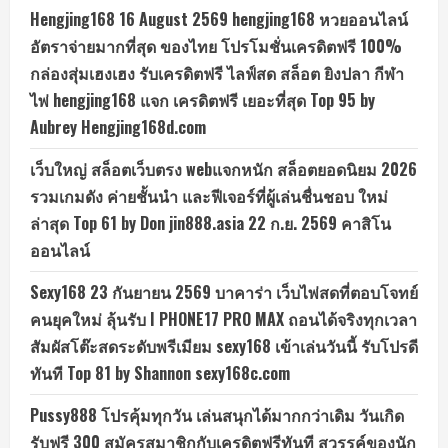
Hengjing168 16 August 2569 hengjing168 หวยออนไลน์
อัตราจ่ายมากที่สุด ของไทย โปรโมชั่นเครดิตฟรี 100%
กล่องสุ่มเฮงเฮง รับเครดิตฟรี ไลฟ์สด สล็อต ยิงปลา กีฬา
ไพ่ hengjing168 แจก เครดิตฟรี เยอะที่สุด Top 95 by
Aubrey Hengjing168d.com
เว็บใหญ่ สล็อตเว็บตรง webแจกหนัก สล็อตยอดนิยม 2026
รวมเกมดัง ค่ายชั้นนำ และฟีเจอร์ที่ผู้เล่นชื่นชอบ ใหม่
ล่าสุด Top 61 by Don jin888.asia 22 ก.ย. 2569 คาสิโน
ออนไลน์
Sexy168 23 กันยายน 2569 บาคาร่า เว็บไพ่สดที่ตอบโจทย์
คนยุคใหม่ ลุ้นรับ I PHONE17 PRO MAX ถอนได้จริงทุกเวลา
สัมผัสโต๊ะสดระดับพรีเมียม sexy168 เข้าเล่นวันนี้ รับโปรดี
ทันที Top 81 by Shannon sexy168c.com
Pussy888 โปรคุ้มทุกวัน เล่นสนุกได้มากกว่าเดิม วันเกิด
รับฟรี 300 สมัครสมาชิกกับเครดิตฟรีทันที สวรรค์ของนัก