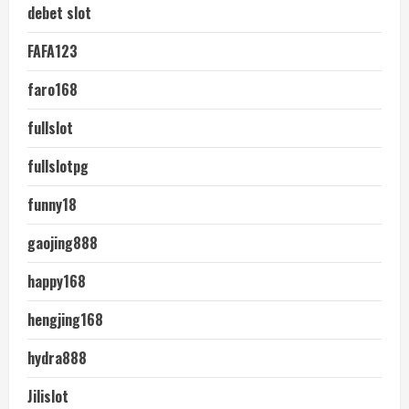
debet slot
FAFA123
faro168
fullslot
fullslotpg
funny18
gaojing888
happy168
hengjing168
hydra888
Jilislot