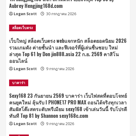
Aubrey Hengjing168d.com
Logan Scott
30 กรกฎาคม 2026
สล็อตเว็บตรง
เว็บใหญ่ สล็อตเว็บตรง webแจกหนัก สล็อตยอดนิยม 2026
รวมเกมดัง ค่ายชั้นนำ และฟีเจอร์ที่ผู้เล่นชื่นชอบ ใหม่
ล่าสุด Top 61 by Don jin888.asia 22 ก.ย. 2569 คาสิโน
ออนไลน์
Logan Scott
9 กรกฎาคม 2026
บาคาร่า
Sexy168 23 กันยายน 2569 บาคาร่า เว็บไพ่สดที่ตอบโจทย์
คนยุคใหม่ ลุ้นรับ I PHONE17 PRO MAX ถอนได้จริงทุกเวลา
สัมผัสโต๊ะสดระดับพรีเมียม sexy168 เข้าเล่นวันนี้ รับโปรดี
ทันที Top 81 by Shannon sexy168c.com
Logan Scott
9 กรกฎาคม 2026