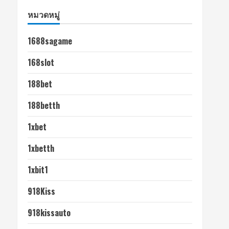
หมวดหมู่
1688sagame
168slot
188bet
188betth
1xbet
1xbetth
1xbit1
918Kiss
918kissauto