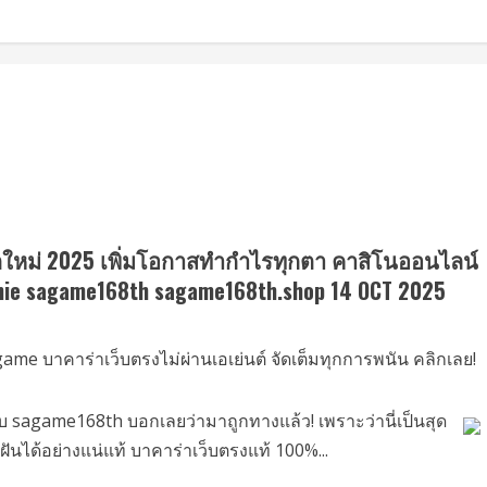
ดตใหม่ 2025 เพิ่มโอกาสทำกำไรทุกตา คาสิโนออนไลน์
Annie sagame168th sagame168th.shop 14 OCT 2025
agame บาคาร่าเว็บตรงไม่ผ่านเอเย่นต์ จัดเต็มทุกการพนัน คลิกเลย!
 sagame168th บอกเลยว่ามาถูกทางแล้ว! เพราะว่านี่เป็นสุด
ฝันได้อย่างแน่แท้ บาคาร่าเว็บตรงแท้ 100%...