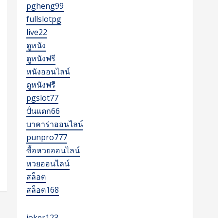
pgheng99
fullslotpg
live22
ดูหนัง
ดูหนังฟรี
หนังออนไลน์
ดูหนังฟรี
pgslot77
ปั่นแตก66
บาคาร่าออนไลน์
punpro777
ซื้อหวยออนไลน์
หวยออนไลน์
สล็อต
สล็อต168
joker123