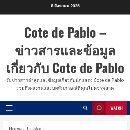
Skip
8 สิงหาคม 2026
to
content
Cote de Pablo –
ข่าวสารและข้อมูล
เกี่ยวกับ Cote de Pablo
รับข่าวสารล่าสุดและข้อมูลเกี่ยวกับนักแสดง Cote de Pablo
รวมถึงผลงานและบทสัมภาษณ์ที่คุณไม่ควรพลาด
WATCH
Primary
Menu
Home
fullslot