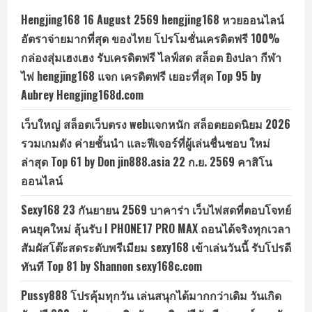
Hengjing168 16 August 2569 hengjing168 หวยออนไลน์
อัตราจ่ายมากที่สุด ของไทย โปรโมชั่นเครดิตฟรี 100%
กล่องสุ่มเฮงเฮง รับเครดิตฟรี ไลฟ์สด สล็อต ยิงปลา กีฬา
ไพ่ hengjing168 แจก เครดิตฟรี เยอะที่สุด Top 95 by
Aubrey Hengjing168d.com
เว็บใหญ่ สล็อตเว็บตรง webแจกหนัก สล็อตยอดนิยม 2026
รวมเกมดัง ค่ายชั้นนำ และฟีเจอร์ที่ผู้เล่นชื่นชอบ ใหม่
ล่าสุด Top 61 by Don jin888.asia 22 ก.ย. 2569 คาสิโน
ออนไลน์
Sexy168 23 กันยายน 2569 บาคาร่า เว็บไพ่สดที่ตอบโจทย์
คนยุคใหม่ ลุ้นรับ I PHONE17 PRO MAX ถอนได้จริงทุกเวลา
สัมผัสโต๊ะสดระดับพรีเมียม sexy168 เข้าเล่นวันนี้ รับโปรดี
ทันที Top 81 by Shannon sexy168c.com
Pussy888 โปรคุ้มทุกวัน เล่นสนุกได้มากกว่าเดิม วันเกิด