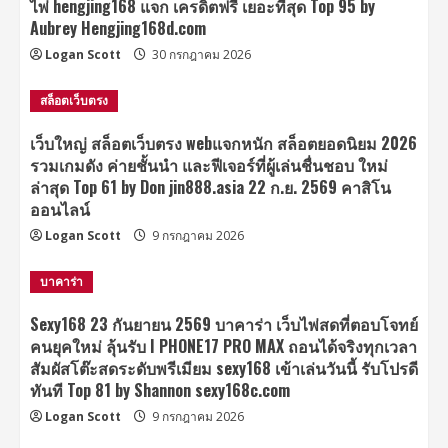
ไพ่ hengjing168 แจก เครดิตฟรี เยอะที่สุด Top 95 by
Aubrey Hengjing168d.com
Logan Scott
30 กรกฎาคม 2026
สล็อตเว็บตรง
เว็บใหญ่ สล็อตเว็บตรง webแจกหนัก สล็อตยอดนิยม 2026
รวมเกมดัง ค่ายชั้นนำ และฟีเจอร์ที่ผู้เล่นชื่นชอบ ใหม่
ล่าสุด Top 61 by Don jin888.asia 22 ก.ย. 2569 คาสิโน
ออนไลน์
Logan Scott
9 กรกฎาคม 2026
บาคาร่า
Sexy168 23 กันยายน 2569 บาคาร่า เว็บไพ่สดที่ตอบโจทย์
คนยุคใหม่ ลุ้นรับ I PHONE17 PRO MAX ถอนได้จริงทุกเวลา
สัมผัสโต๊ะสดระดับพรีเมียม sexy168 เข้าเล่นวันนี้ รับโปรดี
ทันที Top 81 by Shannon sexy168c.com
Logan Scott
9 กรกฎาคม 2026