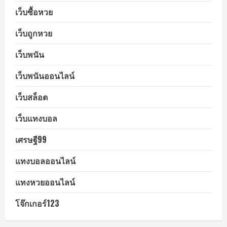
เว็บซื้อหวย
เว็บถูกหวย
เว็บพนัน
เว็บพนันออนไลน์
เว็บสล็อต
เว็บแทงบอล
เศรษฐี99
แทงบอลออนไลน์
แทงหวยออนไลน์
โจ๊กเกอร์123