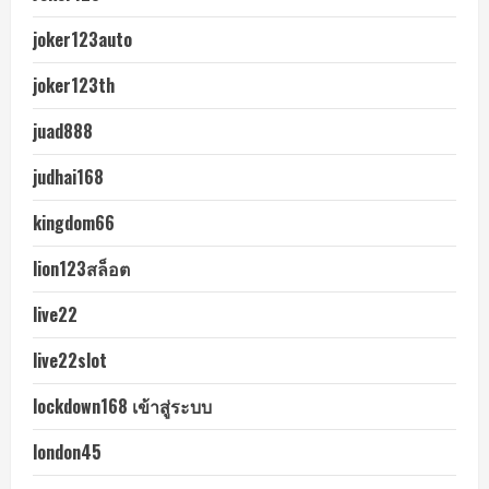
joker123auto
joker123th
juad888
judhai168
kingdom66
lion123สล็อต
live22
live22slot
lockdown168 เข้าสู่ระบบ
london45