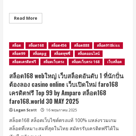
Read
Read More
more
about
สล็อต
เว็บ
ตรง
youbet44.com
สล็อต
สล็อต168
สล็อต456
สล็อต888
สล็อต918kiss
19
มิถุนายน
สล็อต99
สล็อตpg
สล็อตพุซซี่
สล็อตออนไลน์
24
สล็อต
สล็อตเครดิตฟรี
สล็อตเว็บตรง
สล็อตเว็บตรง 168
เว็บสล็อต
เว็บ
ตรง
ทาง
สล็อต168 webใหญ่ เว็บสล็อตอันดับ 1 ที่นักปั่น
เลือก
ยอด
ต้องลอง casino online เว็บเปิดใหม่ faro168
นิยม
ของ
เครดิตฟรี Top 99 by Amparo สล็อต168
นัก
เดิม
faro168.world 30 MAY 2025
พันทาง
เข้า
Logan Scott
16 พฤษภาคม 2025
pgslot
โปร
สล็อต168 สล็อตเว็บไซต์ตรงแท้ 100% แหล่งรวมเกม
โม
ชั่น
สล็อตที่เหมาะสมที่สุดในไทย สมัครรับเครดิตฟรีได้ใน
เด็ด
มากมาย