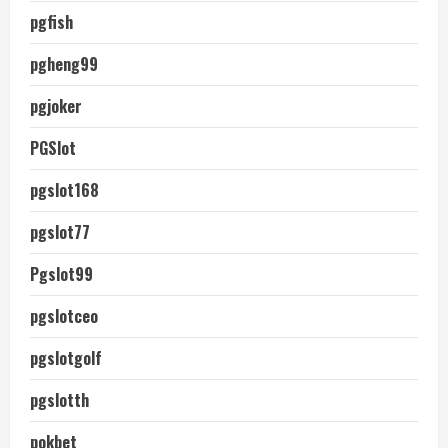
pgfish
pgheng99
pgjoker
PGSlot
pgslot168
pgslot77
Pgslot99
pgslotceo
pgslotgolf
pgslotth
pokbet