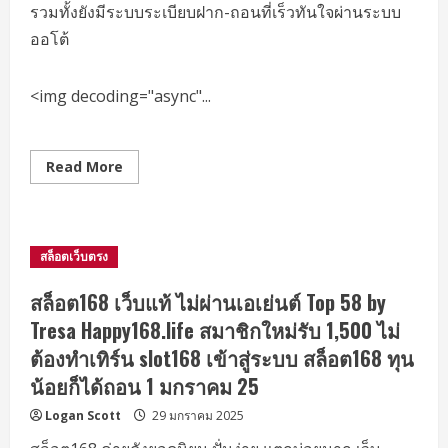
เล่น
รวมทั้งยังมีระบบระเบียบฝาก-ถอนที่เร็วทันใจผ่านระบบ
สล็อต
APR
ออโต้
68
<img decoding="async"...
Read
Read More
more
about
Happy168
happy168.world
1
April
สล็อตเว็บตรง
25
สล็อต168
เว็บ
สล็อต168 เว็บแท้ ไม่ผ่านเอเย่นต์ Top 58 by
แจก
หนัก
Tresa Happy168.life สมาชิกใหม่รับ 1,500 ไม่
สมัคร
เล่น
ต้องทำเทิร์น slot168 เข้าสู่ระบบ สล็อต168 ทุน
สล็อต168
วัน
น้อยก็ได้ถอน 1 มกราคม 25
นี้
รับ
Logan Scott
29 มกราคม 2025
เครดิต
ฟรี
casino