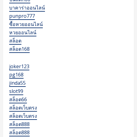
บาคาร่าออนไลน์
punpro777
ซื้อหวยออนไลน์
หวยออนไลน์
สล็อต
สล็อต168
joker123
pg168
jinda55
slot99
สล็อต66
สล็อตเว็บตรง
สล็อตเว็บตรง
สล็อต888
สล็อต888