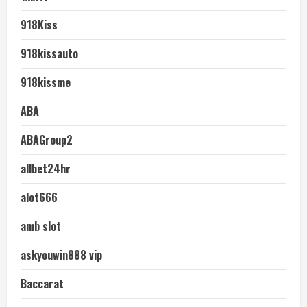
918Kiss
918kissauto
918kissme
ABA
ABAGroup2
allbet24hr
alot666
amb slot
askyouwin888 vip
Baccarat