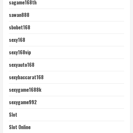
sagame168th
sawan888
sbobet168
sexy168
sexy168vip
sexyauto168
sexybaccarat168
sexygame1688k
sexygame992
Slot
Slot Online