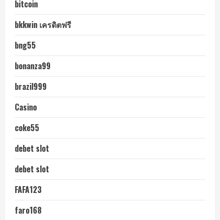
bitcoin
bkkwin เครดิตฟรี
bng55
bonanza99
brazil999
Casino
coke55
debet slot
debet slot
FAFA123
faro168