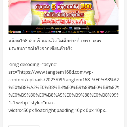
สล็อต168 ฝากเร็วถอนไว ไม่มีอย่างต่ำ ครบวงจร
ประสบการณ์จริงจากเซียนตัวจริง
<img decoding="async"
src="https://www.tangtem168d.com/wp-
content/uploads/2023/09/tangtem168_%E0%B8%
%E0%B8%A2%E0%B8%B4%E0%B9%88%E0%B8%87%E0
%E0%B9%80%E0%B8%A5%E0%B9%88%E0%B8%99%E0%
1-1.webp" style="max-
width:450px;float:right;padding:10px 0px 10px...