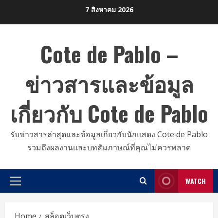
Skip
7 สิงหาคม 2026
to
content
Cote de Pablo –
ข่าวสารและข้อมูล
เกี่ยวกับ Cote de Pablo
รับข่าวสารล่าสุดและข้อมูลเกี่ยวกับนักแสดง Cote de Pablo
รวมถึงผลงานและบทสัมภาษณ์ที่คุณไม่ควรพลาด
WATCH
Primary
Menu
Home
สล็อตเว็บตรง