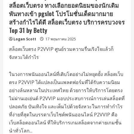
by
สล็อตเว็บตรง ทางเลือกยอดนิยมของนักเดิม
Orlando
pgslotfish
พันทางเข้า pgslot โปรโมชั่นเด็ดมากมาย
Pgslotfish3.com
25
สร้างกำไรได้ดี สล็อตเว็บตรง บริการครบวงจร
pgslot
เวป
Top 31 by Betty
ไซต์
แตก
Logan Scott
17 พฤษภาคม 2025
ง่าย
เล่น
สล็อต
สล็อตเว็บตรง P2VVIP ศูนย์รวมความรื่นเริงใจแล้วก็
PGSlot
สุด
จังหวะได้กำไร
มันส์
พร้อม
โอกาส
ทำ
ในวงการพนันออนไลน์ที่เติบโตอย่างไม่หยุดยั้ง สล็อตเว็บ
เงิน
ง่ายๆ
ตรง P2VVIP ได้แปลงเป็นแพลตฟอร์มที่ได้รับความนิยม
ธันวา
อย่างล้นหลามในประเทศไทย ด้วยการให้บริการโดยตรง
68
ไม่ผ่านเอเย่นต์ P2VVIP มอบประสบการณ์การเล่นสล็อตที่
ปลอดภัย บันเทิงใจ และเต็มไปด้วยจังหวะในการทำกำไร
ที่ง่ายที่สุดในบรรดาเว็บไซต์พนันออนไลน์ P2VVIP คือ
เว็บสล็อตออนไลน์ ที่ให้บริการเกมสล็อตจากค่ายเกมชั้น
นำทั่วโลก...