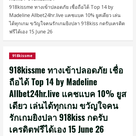
918kissme ทางเข้าปลอดภัย เชื่อถือได้ Top 14 by
Madeline Allbet24hr.live แคชแบค 10% ยูสเดียว เล่น
ได้ทุกเกม ขวัญใจคนรักเกมยิงปลา 918kiss กดรับเครดิต
ฟรีได้เอง 15 June 26
918kissme
918kissme ทางเข้าปลอดภัย เชื่อ
ถือได้ Top 14 by Madeline
Allbet24hr.live แคชแบค 10% ยูส
เดียว เล่นได้ทุกเกม ขวัญใจคน
รักเกมยิงปลา 918kiss กดรับ
เครดิตฟรีได้เอง 15 June 26