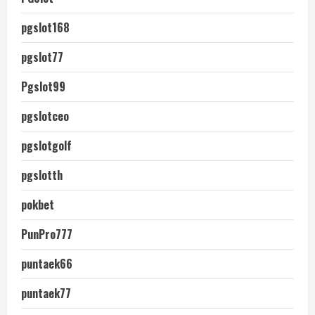
pgslot168
pgslot77
Pgslot99
pgslotceo
pgslotgolf
pgslotth
pokbet
PunPro777
puntaek66
puntaek77