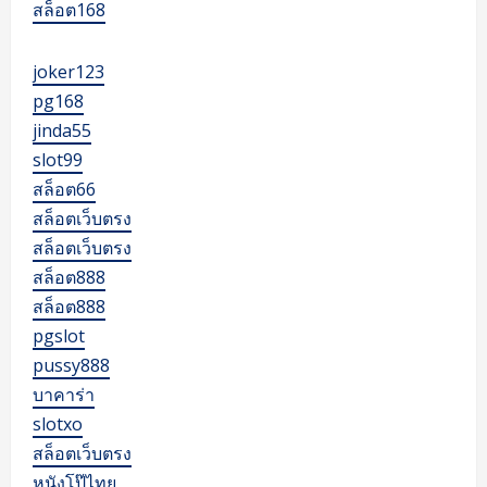
สล็อต168
joker123
pg168
jinda55
slot99
สล็อต66
สล็อตเว็บตรง
สล็อตเว็บตรง
สล็อต888
สล็อต888
pgslot
pussy888
บาคาร่า
slotxo
สล็อตเว็บตรง
หนังโป๊ไทย