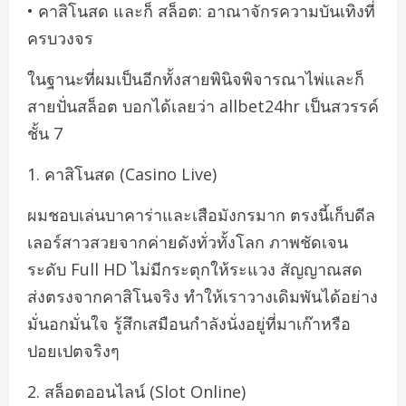
• คาสิโนสด และก็ สล็อต: อาณาจักรความบันเทิงที่
ครบวงจร
ในฐานะที่ผมเป็นอีกทั้งสายพินิจพิจารณาไพ่และก็
สายปั่นสล็อต บอกได้เลยว่า allbet24hr เป็นสวรรค์
ชั้น 7
1. คาสิโนสด (Casino Live)
ผมชอบเล่นบาคาร่าและเสือมังกรมาก ตรงนี้เก็บดีล
เลอร์สาวสวยจากค่ายดังทั่วทั้งโลก ภาพชัดเจน
ระดับ Full HD ไม่มีกระตุกให้ระแวง สัญญาณสด
ส่งตรงจากคาสิโนจริง ทำให้เราวางเดิมพันได้อย่าง
มั่นอกมั่นใจ รู้สึกเสมือนกำลังนั่งอยู่ที่มาเก๊าหรือ
ปอยเปตจริงๆ
2. สล็อตออนไลน์ (Slot Online)