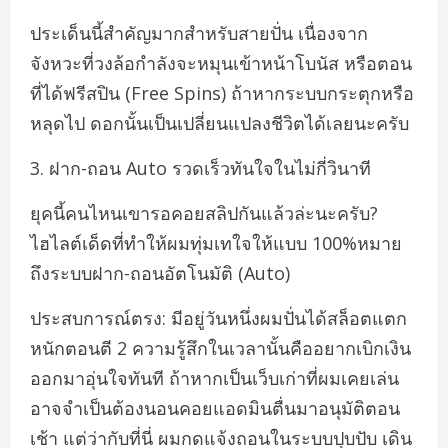
ประเด็นนี้สำคัญมากสำหรับสายปั่น เนื่องจาก
จังหวะที่วงล้อกำลังจะหมุนเข้าหน้าโบนัส หรือตอน
ที่ได้ฟรีสปิน (Free Spins) ถ้าหากระบบกระตุกหรือ
หลุดไป ดอกนั้นเป็นเปลี่ยนแปลงชีวิตได้เลยนะครับ
3. ฝาก-ถอน Auto รวดเร็วทันใจในไม่กี่วินาที
ยุคนี้คนไหนเขารอคอยสลิปกันแล้วล่ะนะครับ?
ไฮไลต์เด็ดที่ทำให้ผมทุ่มเทใจให้แบบ 100%หมาย
ถึงระบบฝาก-ถอนอัตโนมัติ (Auto)
ประสบการณ์ตรง: มีอยู่วันหนึ่งผมปั่นได้สล็อตแตก
หนักตอนตี 2 ความรู้สึกในเวลานั้นคืออยากเบิกเงิน
ออกมาอุ่นใจทันที ถ้าหากเป็นเว็บเก่าที่ผมเคยเล่น
อาจจำเป็นต้องนอนคอยแอดมินตื่นมาอนุมัติตอน
เช้า แต่ว่ากับที่นี่ ผมกดแจ้งถอนในระบบปุบปับ เดิน