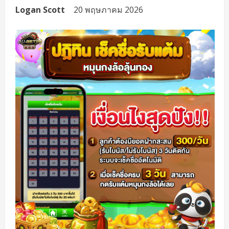
Logan Scott
20 พฤษภาคม 2026