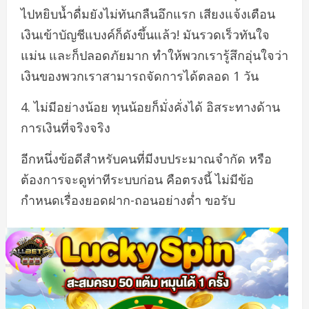
ไปหยิบน้ำดื่มยังไม่ทันกลืนอึกแรก เสียงแจ้งเตือน
เงินเข้าบัญชีแบงค์ก็ดังขึ้นแล้ว! มันรวดเร็วทันใจ
แม่น และก็ปลอดภัยมาก ทำให้พวกเรารู้สึกอุ่นใจว่า
เงินของพวกเราสามารถจัดการได้ตลอด 1 วัน
4. ไม่มีอย่างน้อย ทุนน้อยก็มั่งคั่งได้ อิสระทางด้าน
การเงินที่จริงจริง
อีกหนึ่งข้อดีสำหรับคนที่มีงบประมาณจำกัด หรือ
ต้องการจะดูท่าทีระบบก่อน คือตรงนี้ ไม่มีข้อ
กำหนดเรื่องยอดฝาก-ถอนอย่างต่ำ ขอรับ