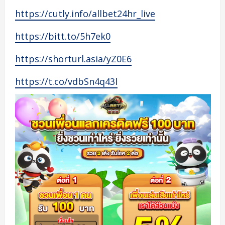
https://cutly.info/allbet24hr_live
https://bitt.to/5h7ek0
https://shorturl.asia/yZ0E6
https://t.co/vdbSn4q43l