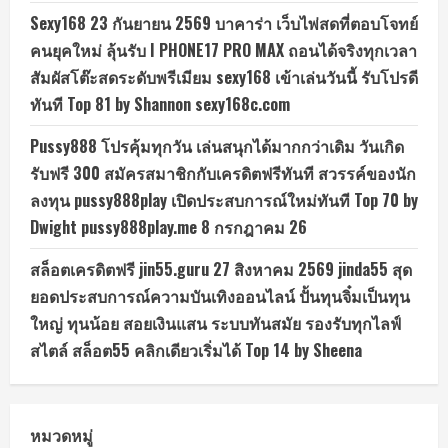
Sexy168 23 กันยายน 2569 บาคาร่า เว็บไพ่สดที่ตอบโจทย์
คนยุคใหม่ ลุ้นรับ I PHONE17 PRO MAX ถอนได้จริงทุกเวลา
สัมผัสโต๊ะสดระดับพรีเมียม sexy168 เข้าเล่นวันนี้ รับโปรดี
ทันที Top 81 by Shannon sexy168c.com
Pussy888 โปรคุ้มทุกวัน เล่นสนุกได้มากกว่าเดิม วันเกิด
รับฟรี 300 สมัครสมาชิกกับเครดิตฟรีทันที สวรรค์ของนัก
ลงทุน pussy888play เปิดประสบการณ์ใหม่ทันที Top 70 by
Dwight pussy888play.me 8 กรกฎาคม 26
สล็อตเครดิตฟรี jin55.guru 27 สิงหาคม 2569 jinda55 สุด
ยอดประสบการณ์ความบันเทิงออนไลน์ ปั้นทุนจิ๋มเป็นทุน
ใหญ่ ทุนน้อย สอยเงินแสน ระบบทันสมัย รองรับทุกไลฟ์
สไตล์ สล็อต55 คลิกเดียวเริ่มได้ Top 14 by Sheena
หมวดหมู่