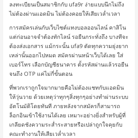
ลงทะเบียนเป็นสมาชิกกับ ufa9r ง่ายแบบนึกไม่ถึง
ไม่ต้องผ่านแอดมิน ไม่ต้องคอยให้เสียเวล่ำเวลา
การสมัครเล่นกับเว็บไซต์แทงบอลออนไลน์ คาสิโน
แต่ก่อนอาจจำต้องทักไลน์ รอยืนกระทั่งถึง บางทีจะ
ต้องส่งเอกสาร แม้กระนั้น ufa9 ตัดทุกความยุ่งยาก
เหล่านั้นออกไปหมด สมัครผ่านหน้าเว็บได้เลย ใส่
เบอร์โทร เลือกบัญชีธนาคาร ตั้งรหัสผ่านแล้วรอยืน
จนถึง OTP แค่ไม่กี่ขั้นตอน
ที่พวกเราถูกใจมากมายคือไม่ต้องแชทกับแอดมิน
ให้วุ่นวาย ด้วยเหตุว่าทุกๆสิ่งทุกๆอย่างทำผ่านระบบ
อัตโนมัติโดยทันที ภายหลังจากสมัครก็สามารถ
ล็อกอินเข้าใช้งานได้เลย เหมาะอย่างยิ่งสำหรับผู้ที่
เกลียดชังความระส่ำระสายหรือเปล่าถูกใจคุยกับ
คณะทำงานให้เสียเวล่ำเวลา