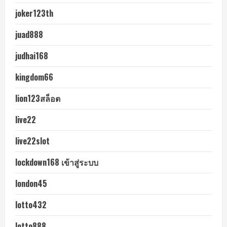
joker123th
juad888
judhai168
kingdom66
lion123สล็อต
live22
live22slot
lockdown168 เข้าสู่ระบบ
london45
lotto432
lotto888