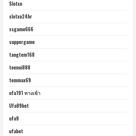
Slotxo
slotxo24hr
ssgame666
suppergame
tangtem168
teenoi888
temmax69
ufa191 ทางเข้า
Ufa89bet
ufa9
ufabet