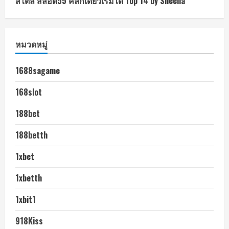
สไตล์ สล็อต55 คลิกเดียวเริ่มได้ Top 14 by Sheena
หมวดหมู่
1688sagame
168slot
188bet
188betth
1xbet
1xbetth
1xbit1
918Kiss