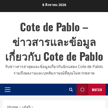
Skip
8 สิงหาคม 2026
to
content
Cote de Pablo –
ข่าวสารและข้อมูล
เกี่ยวกับ Cote de Pablo
รับข่าวสารล่าสุดและข้อมูลเกี่ยวกับนักแสดง Cote de Pablo
รวมถึงผลงานและบทสัมภาษณ์ที่คุณไม่ควรพลาด
WATCH
Primary
Menu
Home
ufa9