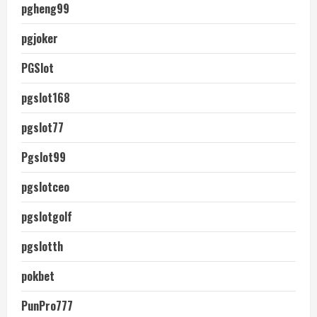
pgheng99
pgjoker
PGSlot
pgslot168
pgslot77
Pgslot99
pgslotceo
pgslotgolf
pgslotth
pokbet
PunPro777