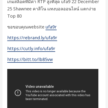
เกมสล็อตที่มีค่า RTP สูงที่สุด ufa9 22 December
25 Shawnee คาสิโน แทงบอลออนไลน์ แตกง่าย
Top 80
ขอขอบคุณwebsite
ufa9r
https://rebrand.ly/ufa9r
https://cutly.info/ufa9r
https://bitt.to/lb85vw