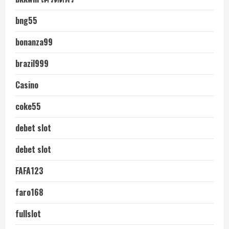
bng55
bonanza99
brazil999
Casino
coke55
debet slot
debet slot
FAFA123
faro168
fullslot