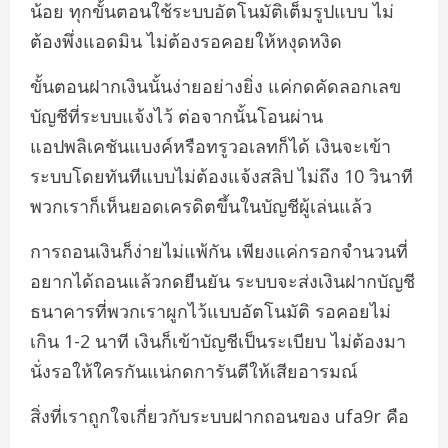
น้อย ทุกขั้นตอนใช้ระบบอัตโนมัติเต็มรูปแบบ ไม่
ต้องพึ่งแอดมิน ไม่ต้องรอคอยให้หงุดหงิด
ขั้นตอนฝากเงินนั้นง่ายอย่างยิ่ง แค่กดคัดลอกเลข
บัญชีที่ระบบแจ้งไว้ ต่อจากนั้นโอนผ่าน
แอปพลิเคชันแบงค์หรือทรูวอเลทก็ได้ เงินจะเข้า
ระบบโดยทันทีแบบไม่ต้องแจ้งสลิป ไม่ถึง 10 วินาที
พวกเราก็เห็นยอดเครดิตขึ้นในบัญชีผู้เล่นแล้ว
การถอนเงินก็ง่ายไม่แพ้กัน เพียงแค่กรอกจำนวนที่
อยากได้ถอนแล้วกดยืนยัน ระบบจะส่งเงินฝากบัญชี
ธนาคารที่พวกเราผูกไว้แบบอัตโนมัติ รอคอยไม่
เกิน 1-2 นาที เงินก็เข้าบัญชีเป็นระเบียบ ไม่ต้องมา
นั่งรอให้ใครกันแน่กดการันตีให้เสียอารมณ์
สิ่งที่เราถูกใจเกี่ยวกับระบบฝากถอนของ ufa9r คือ