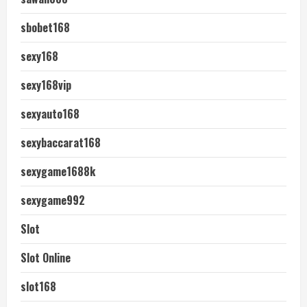
sbobet168
sexy168
sexy168vip
sexyauto168
sexybaccarat168
sexygame1688k
sexygame992
Slot
Slot Online
slot168