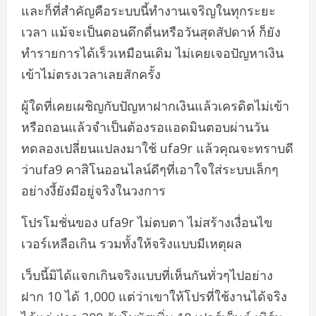
และก็ที่สำคัญคือระบบนี้ทำงานเจริญในทุกระยะ
เวลา แม้จะเป็นตอนดึกดื่นหรือวันสุดสัปดาห์ ก็ยัง
ทำรายการได้เร็วเหมือนเดิม ไม่เคยเจอปัญหาเงิน
เข้าไม่ตรงเวลาเลยสักครั้ง
ผู้ใดที่เคยเผชิญกับปัญหาฝากเงินแล้วเครดิตไม่เข้า
หรือถอนแล้วจำเป็นต้องรอแอดมินตอบผ่านวัน
ทดลองเปลี่ยนแปลงมาใช้ ufa9r แล้วคุณจะทราบดี
ว่าufa9 คาสิโนออนไลน์ดีๆที่เอาใจใส่ระบบเล็กๆ
อย่างงี้ยังมีอยู่จริงในวงการ
โปรโมชั่นของ ufa9r ไม่ตบตา ไม่สร้างเงื่อนไข
เวอร์เหลือเกิน รวมทั้งให้จริงแบบมีเหตุผล
เว็บนี้มิได้แจกเกินจริงแบบที่เห็นกันทั่วๆไปอย่าง
ฝาก 10 ได้ 1,000 แต่ว่าเขาให้โปรที่ใช้งานได้จริง