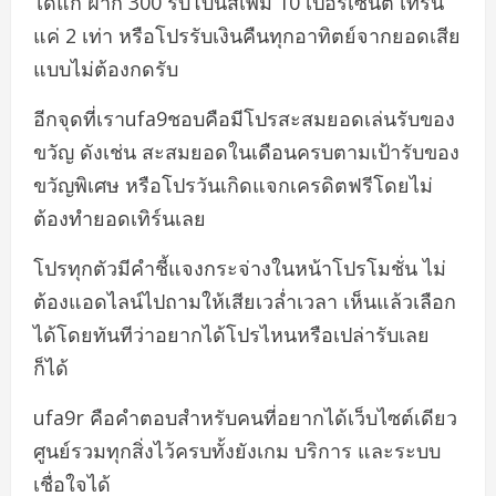
ได้แก่ ฝาก 300 รับโบนัสเพิ่ม 10 เปอร์เซ็นต์ เทิร์น
แค่ 2 เท่า หรือโปรรับเงินคืนทุกอาทิตย์จากยอดเสีย
แบบไม่ต้องกดรับ
อีกจุดที่เราufa9ชอบคือมีโปรสะสมยอดเล่นรับของ
ขวัญ ดังเช่น สะสมยอดในเดือนครบตามเป้ารับของ
ขวัญพิเศษ หรือโปรวันเกิดแจกเครดิตฟรีโดยไม่
ต้องทำยอดเทิร์นเลย
โปรทุกตัวมีคำชี้แจงกระจ่างในหน้าโปรโมชั่น ไม่
ต้องแอดไลน์ไปถามให้เสียเวล่ำเวลา เห็นแล้วเลือก
ได้โดยทันทีว่าอยากได้โปรไหนหรือเปล่ารับเลย
ก็ได้
ufa9r คือคำตอบสำหรับคนที่อยากได้เว็บไซต์เดียว
ศูนย์รวมทุกสิ่งไว้ครบทั้งยังเกม บริการ และระบบ
เชื่อใจได้