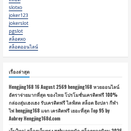
slotxo
joker123
jokerslot
pgslot
สล็อตxo
สล็อตออนไลน์
เรื่องล่าสุด
Hengjing168 16 August 2569 hengjing168 หวยออนไลน์
อัตราจ่ายมากที่สุด ของไทย โปรโมชั่นเครดิตฟรี 100%
กล่องสุ่มเฮงเฮง รับเครดิตฟรี ไลฟ์สด สล็อต ยิงปลา กีฬา
ไพ่ hengjing168 แจก เครดิตฟรี เยอะที่สุด Top 95 by
Aubrey Hengjing168d.com
เว็บใหญ่ สล็อตเว็บตรง webแจกหนัก สล็อตยอดนิยม 2026