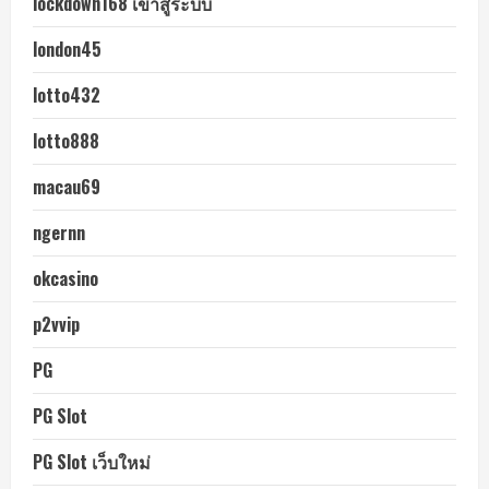
lockdown168 เข้าสู่ระบบ
london45
lotto432
lotto888
macau69
ngernn
okcasino
p2vvip
PG
PG Slot
PG Slot เว็บใหม่