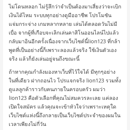
ไม่โดนหลอก ไม่รู้สึกว่าจำเป็นต้องมาเสี่ยงว่าจะเบิก
เงินได้ไหม ระบบทุกอย่างดูมืออาชีพ โปรโมชัน
แจ่มกระจ่าง เกมหลากหลาย เล่นได้ตลอดวันไม่มี
เบื่อ จากผู้ที่เกือบจะเลิกเล่นคาสิโนออนไลน์ไปแล้ว
กลับมาอินอีกครั้งเนื่องจากเว็บไซต์นี้lion123 ที่กล้า
พูดที่เป็นอย่างนี้ก็เพราะลองแล้วจริง ใช้เงินตัวเอง
จริง แล้วก็ยังเล่นอยู่จนถึงขณะนี้
ถ้าหากคุณกำลังมองหาเว็บที่ไว้ใจได้ มีทุกๆอย่าง
ในที่เดียว ฝากถอนไว โปรแจกจริง lion123 รวมทั้ง
ดูแลลูกค้าราวกับคนภายในครอบครัว ผมว่า
lion123 คือตัวเลือกที่คุณไม่สมควรละเลย แค่ลอง
เปิดใจสมัคร แล้วคุณจะเข้าหัวใจว่าเพราะเหตุใด
เว็บไซต์แห่งนี้ถึงกลายเป็นเว็บไซต์ประจำของผมใน
เวลาเพียงไม่กี่วัน