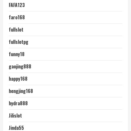
FAFA123
faro168
fullslot
fullslotpg
funny18
gaojing888
happy168
hengjing168
hydra888
Jilislot
Jinda55