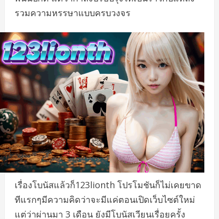
รวมความหรรษาแบบครบวงจร
เรื่องโบนัสแล้วก็123lionth โปรโมชันก็ไม่เคยขาด
ทีแรกๆมีความคิดว่าจะมีแค่ตอนเปิดเว็บไซต์ใหม่
แต่ว่าผ่านมา 3 เดือน ยังมีโบนัสเวียนเรื่อยครั้ง