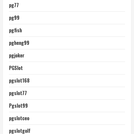
pg77
pg99
pgfish
pgheng99
pgjoker
PGSlot
pgslot168
pgslot77
Pgslot99
pgslotceo
pgslotgolf