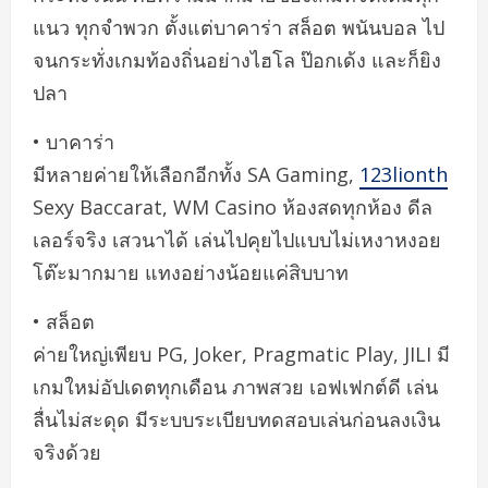
แนว ทุกจำพวก ตั้งแต่บาคาร่า สล็อต พนันบอล ไป
จนกระทั่งเกมท้องถิ่นอย่างไฮโล ป๊อกเด้ง และก็ยิง
ปลา
• บาคาร่า
มีหลายค่ายให้เลือกอีกทั้ง SA Gaming,
123lionth
Sexy Baccarat, WM Casino ห้องสดทุกห้อง ดีล
เลอร์จริง เสวนาได้ เล่นไปคุยไปแบบไม่เหงาหงอย
โต๊ะมากมาย แทงอย่างน้อยแค่สิบบาท
• สล็อต
ค่ายใหญ่เพียบ PG, Joker, Pragmatic Play, JILI มี
เกมใหม่อัปเดตทุกเดือน ภาพสวย เอฟเฟกต์ดี เล่น
ลื่นไม่สะดุด มีระบบระเบียบทดสอบเล่นก่อนลงเงิน
จริงด้วย