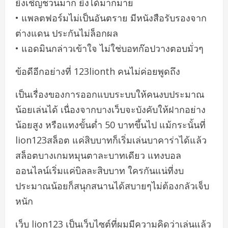
ยิ่งเชิญชวนมาก ยิ่งได้มากมาย
• แพลตฟอร์มไม่เป็นอันตราย มีหนังสือรับรองจาก
ต่างแดน ประกันไม่ล็อกผล
• แอดมินกล่าวเข้าใจ ไม่ใช่บอทก๊อปวางตอบมั่วๆ
ข้อดีอีกอย่างที่ 123lionth คนไม่ค่อยพูดถึง
เป็นเรื่องของการออกแบบระบบให้คนงบประมาณ
น้อยเล่นได้ เนื่องจากบางเว็บจะบังคับให้ฝากอย่าง
น้อยสูง หรือแทงขั้นต่ำ 50 บาทขึ้นไป แม้กระนั้นที่
lion123สล็อต แค่สิบบาทก็เริ่มเล่นบาคาร่าได้แล้ว
สล็อตบางเกมหมุนตาละบาทเดียว แทงบอล
ออนไลน์เริ่มแค่บิลละสิบบาท ใครกันแน่ที่งบ
ประมาณน้อยก็สนุกสนานได้สบายๆไม่ต้องกลัวเจ็บ
หนัก
เว็บ lion123 เป็นเว็บไซต์ที่ผมมีความคิดว่าเล่นแล้ว