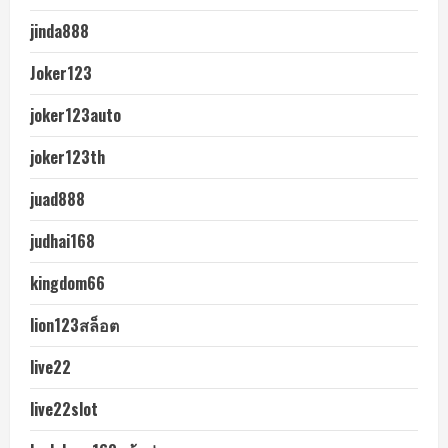
jinda888
Joker123
joker123auto
joker123th
juad888
judhai168
kingdom66
lion123สล็อต
live22
live22slot