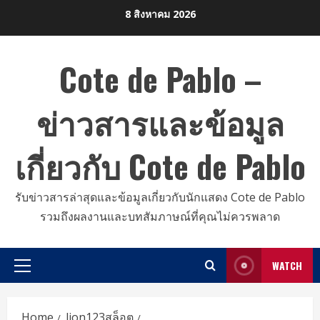
Skip
8 สิงหาคม 2026
to
content
Cote de Pablo –
ข่าวสารและข้อมูล
เกี่ยวกับ Cote de Pablo
รับข่าวสารล่าสุดและข้อมูลเกี่ยวกับนักแสดง Cote de Pablo
รวมถึงผลงานและบทสัมภาษณ์ที่คุณไม่ควรพลาด
WATCH
Primary
Menu
Home
lion123สล็อต