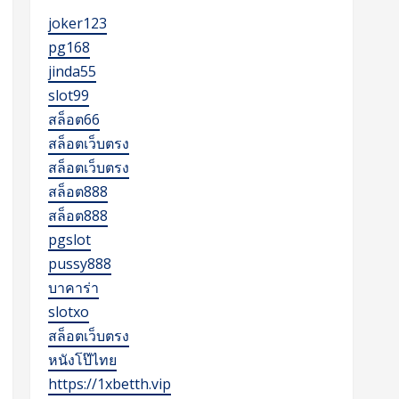
joker123
pg168
jinda55
slot99
สล็อต66
สล็อตเว็บตรง
สล็อตเว็บตรง
สล็อต888
สล็อต888
pgslot
pussy888
บาคาร่า
slotxo
สล็อตเว็บตรง
หนังโป๊ไทย
https://1xbetth.vip