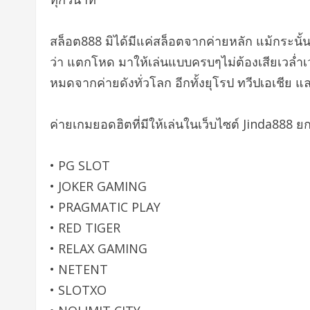
สล็อต888 มิได้มีแค่สล็อตจากค่ายหลัก แม้กระนั้น
ว่า แตกโหด มาให้เล่นแบบครบๆไม่ต้องเสียเวล่ำเ
หมดจากค่ายดังทั่วโลก อีกทั้งยุโรป ทวีปเอเชีย แ
ค่ายเกมยอดฮิตที่มีให้เล่นในเว็บไซต์ Jinda888 ยก
• PG SLOT
• JOKER GAMING
• PRAGMATIC PLAY
• RED TIGER
• RELAX GAMING
• NETENT
• SLOTXO