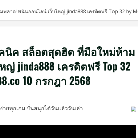
ห้ามพลาด! พนันออนไลน์ เว็บใหญ่ jinda888 เครดิตฟรี Top 32 by 
นิค สล็อตสุดฮิต ที่มือใหม่ห้าม
ญ่ jinda888 เครดิตฟรี Top 32
888.co 10 กรกฎา 2568
ยทุกเกม ปั่นสนุกได้วันแล้ววันเล่า