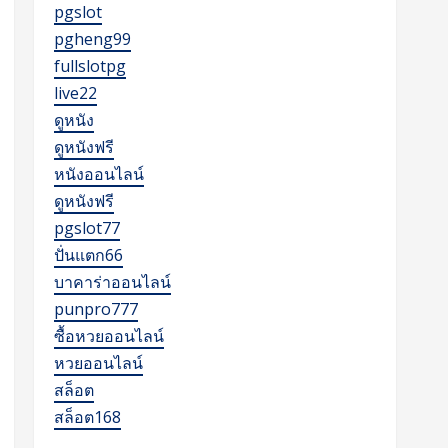
pgslot
pgheng99
fullslotpg
live22
ดูหนัง
ดูหนังฟรี
หนังออนไลน์
ดูหนังฟรี
pgslot77
ปั่นแตก66
บาคาร่าออนไลน์
punpro777
ซื้อหวยออนไลน์
หวยออนไลน์
สล็อต
สล็อต168