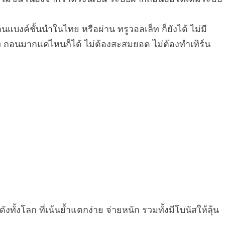
บงค์ชั้นนำในไทย หรือผ่าน ทรูวอลเล็ท ก็ยังได้ ไม่มี
าท ถอนมากแค่ไหนก็ได้ ไม่ต้องสะสมยอด ไม่ต้องทำเทิร์น
้งโลก ที่เน้นย้ำแตกง่าย จ่ายหนัก รวมทั้งมีโบนัสให้ลุ้น