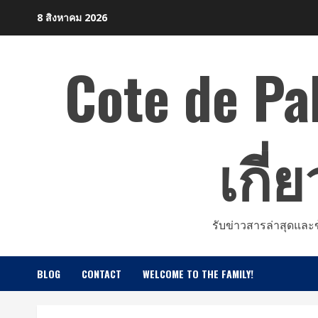
Skip
8 สิงหาคม 2026
to
content
Cote de P
เกี่
รับข่าวสารล่าสุดและ
BLOG
CONTACT
WELCOME TO THE FAMILY!