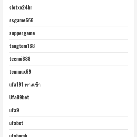
slotxo24hr
ssgame666
suppergame
tangtem168
teenoi888
temmax69
ufa191 ทางเข้า
Ufa89bet
ufa9
ufabet
ufabomb