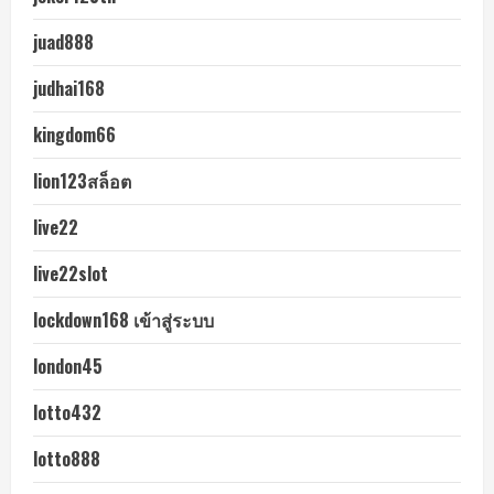
juad888
judhai168
kingdom66
lion123สล็อต
live22
live22slot
lockdown168 เข้าสู่ระบบ
london45
lotto432
lotto888