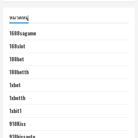
หมวดหมู่
1688sagame
168slot
188bet
188betth
1xbet
1xbetth
1xbit1
918Kiss
918kissauto