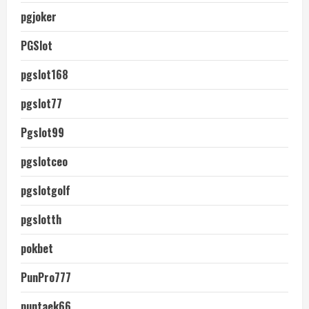
pgjoker
PGSlot
pgslot168
pgslot77
Pgslot99
pgslotceo
pgslotgolf
pgslotth
pokbet
PunPro777
puntaek66