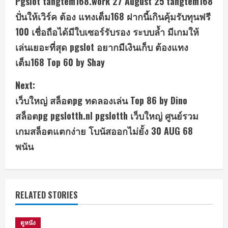
Pgslot tangtem168.work 27 August 25 tangtem168
o
ปั่นให้เวิร์ค ต้อง แทงเต็ม168 ฝากนี้เกินคุ้มรับทุนฟรี
n
100 เชื่อถือได้มีใบเซอร์รับรอง ระบบล้ำ มีเกมให้
เล่นเยอะที่สุด pgslot อยากมีเงินเก็บ ต้องแทง
t
เต็ม168 Top 60 by Shay
i
Next:
n
เว็บใหญ่ สล็อตpg ทดลองเล่น Top 86 by Dino
u
สล็อตpg pgslotth.nl pgslotth เว็บใหญ่ ศูนย์รวม
เกมสล็อตแตกง่าย โบนัสออกไม่ยั้ง 30 AUG 68
e
พนัน
R
e
RELATED STORIES
a
d
ดูหนัง