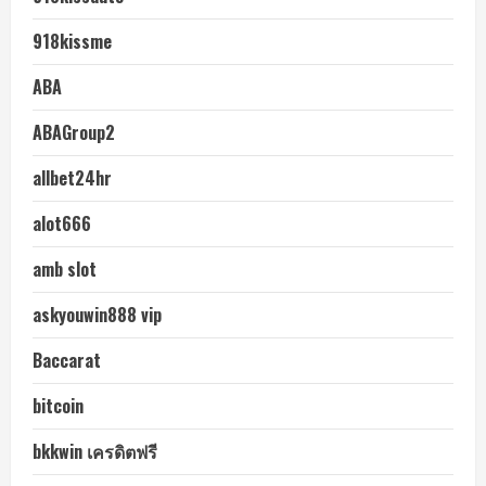
918kissme
ABA
ABAGroup2
allbet24hr
alot666
amb slot
askyouwin888 vip
Baccarat
bitcoin
bkkwin เครดิตฟรี