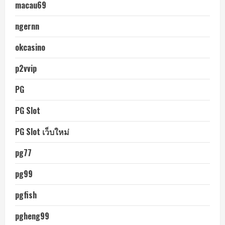
macau69
ngernn
okcasino
p2vvip
PG
PG Slot
PG Slot เว็บใหม่
pg77
pg99
pgfish
pgheng99