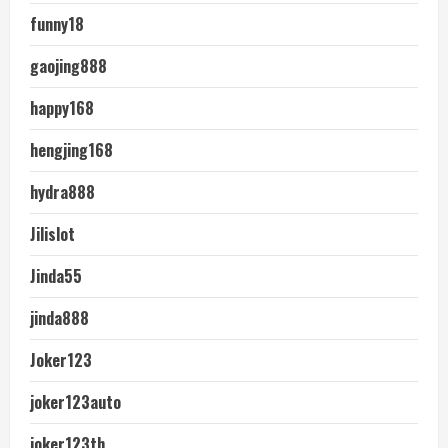
funny18
gaojing888
happy168
hengjing168
hydra888
Jilislot
Jinda55
jinda888
Joker123
joker123auto
joker123th