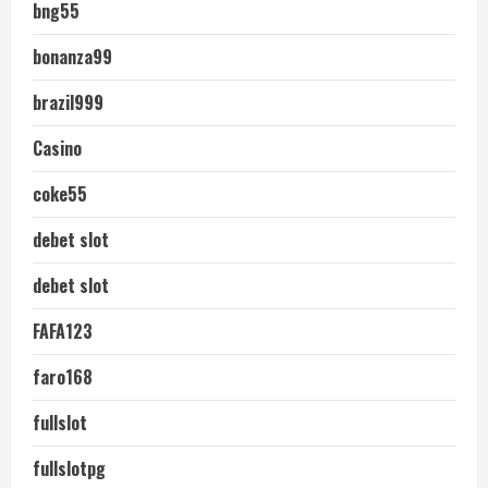
bng55
bonanza99
brazil999
Casino
coke55
debet slot
debet slot
FAFA123
faro168
fullslot
fullslotpg