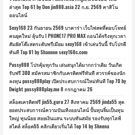
ล่าสุด Top 61 by Don jin888.asia 22 ก.ย. 2569 คาสิโน
ออนไลน์
Sexy168 23 กันยายน 2569 บาคาร่า เว็บไพ่สดที่ตอบโจทย์
คนยุคใหม่ ลุ้นรับ I PHONE17 PRO MAX ถอนได้จริงทุกเวลา
สัมผัสโต๊ะสดระดับพรีเมียม sexy168 เข้าเล่นวันนี้ รับโปรดี
ทันที Top 81 by Shannon sexy168c.com
Pussy888 โปรคุ้มทุกวัน เล่นสนุกได้มากกว่าเดิม วันเกิด
รับฟรี 300 สมัครสมาชิกกับเครดิตฟรีทันที สวรรค์ของนัก
ลงทุน pussy888play เปิดประสบการณ์ใหม่ทันที Top 70 by
Dwight pussy888play.me 8 กรกฎาคม 26
สล็อตเครดิตฟรี jin55.guru 27 สิงหาคม 2569 jinda55 สุด
ยอดประสบการณ์ความบันเทิงออนไลน์ ปั้นทุนจิ๋มเป็นทุน
ใหญ่ ทุนน้อย สอยเงินแสน ระบบทันสมัย รองรับทุกไลฟ์
สไตล์ สล็อต55 คลิกเดียวเริ่มได้ Top 14 by Sheena